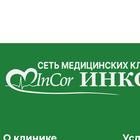
О клинике
Ус