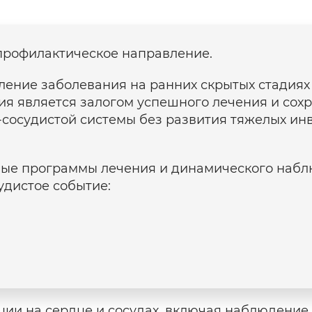
профилактическое направление.
ление заболевания на ранних скрытых стадия
ия является залогом успешного лечения и со
-сосудистой системы без развития тяжелых и
ные программы лечения и динамического набл
удистое событие:
ции на сердце и сосудах, включая наблюдени