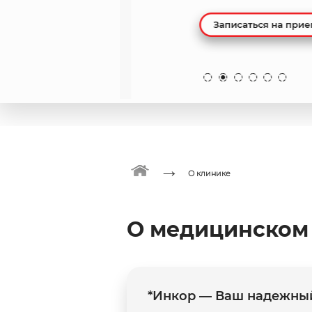
→
О клинике
О медицинском
*Инкор — Ваш надежный 