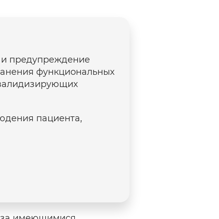
х и предупреждение
хранения функциональных
нвалидизирующих
юдения пациента,
е за имеющимися