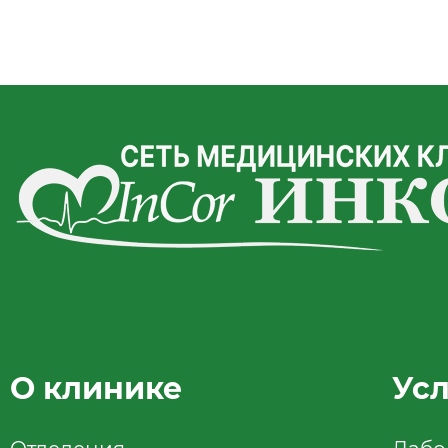
О клинике
Ус