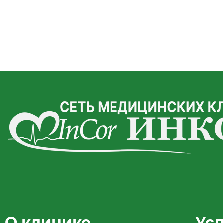
О клинике
Ус