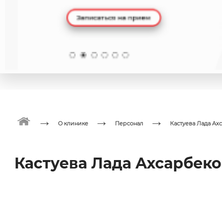
→
→
→
О клинике
Персонал
Кастуева Лада Ах
Кастуева Лада Ахсарбек