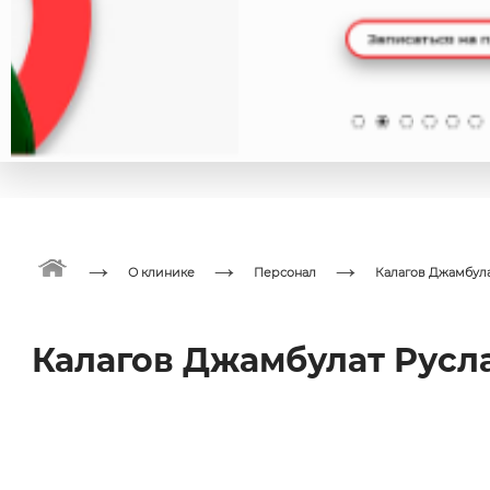
→
→
→
О клинике
Персонал
Калагов Джамбул
Калагов Джамбулат Русл